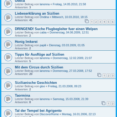
Ustica
Letzter Beitrag von
lanonna
«
Freitag, 14.05.2010, 21:58
Antworten:
3
Liebeserklärung an Sizilien
Letzter Beitrag von
Ondina
«
Mittwoch, 10.03.2010, 18:15
Antworten:
41
1
2
3
4
5
6
DRINGEND! Suche Flugbegleiter fuer einen Welpen
Letzter Beitrag von
cabia
«
Donnerstag, 04.06.2009, 12:51
Antworten:
2
Honig Imkerei
Letzter Beitrag von
papili
«
Dienstag, 03.03.2009, 01:05
Antworten:
2
Tipps für Ausflüge auf Sizilien
Letzter Beitrag von
lanonna
«
Donnerstag, 12.02.2009, 21:07
Antworten:
5
Mit dem Circus durch Sizilien
Letzter Beitrag von
lanonna
«
Donnerstag, 27.03.2008, 17:52
Antworten:
20
1
2
3
Sizilianische Geschichten
Letzter Beitrag von
gise
«
Freitag, 21.03.2008, 09:23
Antworten:
2
Taormina
Letzter Beitrag von
lanonna
«
Samstag, 15.03.2008, 21:39
Antworten:
8
1
2
Tal der Tempel bei Agrigento
Letzter Beitrag von
DiscoverRome
«
Montag, 16.01.2006, 22:13