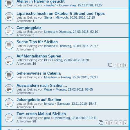
Atelier in Palermo gesucht
Letzter Beitrag von
claudio7
«
Donnerstag, 15.11.2018, 12:27
Liparische Inseln im Oktober // Strand und Tipps
Letzter Beitrag von
Siena
«
Mittwoch, 20.01.2016, 17:19
Antworten:
1
Campingplatz
Letzter Beitrag von
lanonna
«
Dienstag, 24.03.2015, 02:10
Antworten:
3
Suche Tips für Sizilien
Letzter Beitrag von
lanonna
«
Dienstag, 30.09.2014, 21:42
Antworten:
6
Auf Montalbanos Spuren
Letzter Beitrag von
BO
«
Freitag, 22.06.2012, 11:20
Antworten:
16
1
2
3
Sehenswertes in Catania
Letzter Beitrag von
MissAlina
«
Freitag, 25.02.2011, 09:33
Auswandern nach Sizilien...
Letzter Beitrag von
Walar
«
Montag, 21.02.2011, 08:05
Antworten:
5
Jobangebote auf Sizilien
Letzter Beitrag von
ferrara
«
Samstag, 13.11.2010, 15:47
Antworten:
1
Zum ersten Mal auf Sizilien
Letzter Beitrag von
gise
«
Donnerstag, 02.09.2010, 10:11
Antworten:
28
1
2
3
4
5