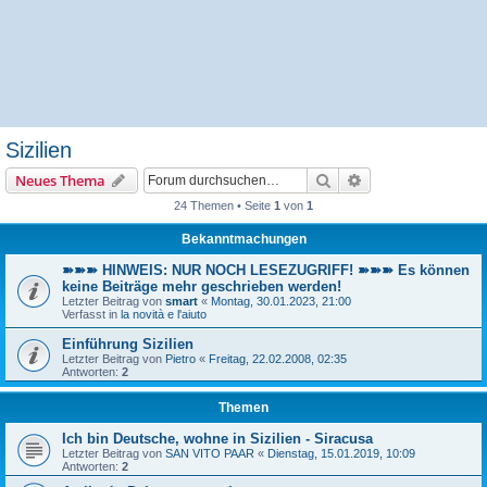
Sizilien
Suche
Erweiterte Suche
Neues Thema
24 Themen • Seite
1
von
1
Bekanntmachungen
➽➽➽ HINWEIS: NUR NOCH LESEZUGRIFF! ➽➽➽ Es können
keine Beiträge mehr geschrieben werden!
Letzter Beitrag von
smart
«
Montag, 30.01.2023, 21:00
Verfasst in
la novità e l'aiuto
Einführung Sizilien
Letzter Beitrag von
Pietro
«
Freitag, 22.02.2008, 02:35
Antworten:
2
Themen
Ich bin Deutsche, wohne in Sizilien - Siracusa
Letzter Beitrag von
SAN VITO PAAR
«
Dienstag, 15.01.2019, 10:09
Antworten:
2