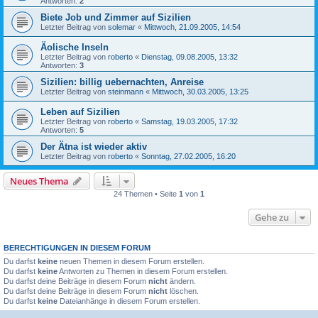
Antworten:
2
Biete Job und Zimmer auf Sizilien
Letzter Beitrag von
solemar
«
Mittwoch, 21.09.2005, 14:54
Äolische Inseln
Letzter Beitrag von
roberto
«
Dienstag, 09.08.2005, 13:32
Antworten:
3
Sizilien: billig uebernachten, Anreise
Letzter Beitrag von
steinmann
«
Mittwoch, 30.03.2005, 13:25
Leben auf Sizilien
Letzter Beitrag von
roberto
«
Samstag, 19.03.2005, 17:32
Antworten:
5
Der Ätna ist wieder aktiv
Letzter Beitrag von
roberto
«
Sonntag, 27.02.2005, 16:20
Neues Thema
24 Themen • Seite
1
von
1
Gehe zu
BERECHTIGUNGEN IN DIESEM FORUM
Du darfst
keine
neuen Themen in diesem Forum erstellen.
Du darfst
keine
Antworten zu Themen in diesem Forum erstellen.
Du darfst deine Beiträge in diesem Forum
nicht
ändern.
Du darfst deine Beiträge in diesem Forum
nicht
löschen.
Du darfst
keine
Dateianhänge in diesem Forum erstellen.