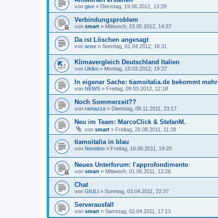
von
gise
»
Dienstag, 19.06.2012, 13:29
Verbindungsproblem
von
smart
»
Mittwoch, 23.05.2012, 14:37
Da ist Löschen angesagt
von
anse
»
Sonntag, 01.04.2012, 18:31
Klimavergleich Deutschland Italien
von
Ulriko
»
Montag, 19.03.2012, 19:37
In eigener Sache: tiamoitalia.de bekommt meh
von
NEWS
»
Freitag, 09.03.2012, 12:18
Noch Sommerzeit??
von
ramazza
»
Dienstag, 08.11.2011, 23:17
Neu im Team: MarcoClick & StefanM.
von
smart
»
Freitag, 26.08.2011, 11:28
tiamoitalia in blau
von
Neretino
»
Freitag, 10.06.2011, 19:20
Neues Unterforum: l'approfondimento
von
smart
»
Mittwoch, 01.06.2011, 12:26
Chat
von
GIULI
»
Sonntag, 03.04.2011, 22:37
Serverausfall
von
smart
»
Samstag, 02.04.2011, 17:13