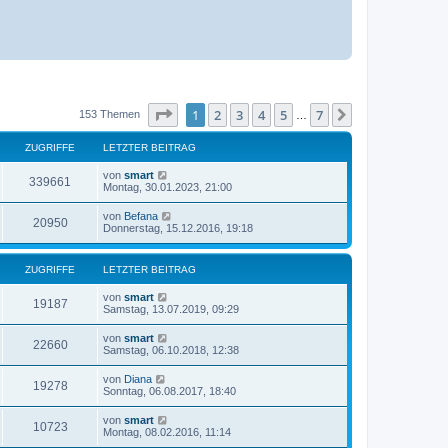
Seite
1
von
7
1
2
3
4
5
7
Nächste
153 Themen
…
ZUGRIFFE
LETZTER BEITRAG
L
von
smart
Z
339661
e
Montag, 30.01.2023, 21:00
t
u
z
L
von
Befana
Z
20950
t
e
Donnerstag, 15.12.2016, 19:18
g
e
t
r
u
z
r
B
t
ZUGRIFFE
e
LETZTER BEITRAG
g
e
i
i
r
t
L
von
smart
r
B
Z
19187
r
e
Samstag, 13.07.2019, 09:29
f
e
a
t
i
i
u
g
z
t
f
L
von
smart
Z
22660
t
r
e
Samstag, 06.10.2018, 12:38
f
g
e
a
t
e
r
u
g
z
f
L
von
Diana
r
B
Z
19278
t
e
Sonntag, 06.08.2017, 18:40
e
g
e
t
e
i
i
r
u
z
t
L
von
smart
r
B
Z
10723
t
r
e
f
Montag, 08.02.2016, 11:14
e
g
e
a
t
i