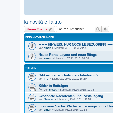
la novità e l'aiuto
Suche
Erw
Neues Thema
BEKANNTMACHUNGEN
➽➽➽ HINWEIS: NUR NOCH LESEZUGRIFF! ➽➽➽ E
von
smart
»
Montag, 30.01.2023, 21:00
Neues Portal-Layout und neue Ränge
von
smart
»
Mittwoch, 07.12.2016, 16:38
THEMEN
Gibt es hier ein Anfänger-Unterforum?
von
Trizi
»
Dienstag, 09.07.2019, 16:20
Bilder in Beiträgen
von
smart
»
Samstag, 06.10.2018, 12:38
Gesendete Nachrichten und Postausgang
von
Neretino
»
Mittwoch, 13.04.2011, 11:51
In eigener Sache: Werbefrei für eingeloggte Use
von
smart
»
Montag, 08.02.2016, 11:14