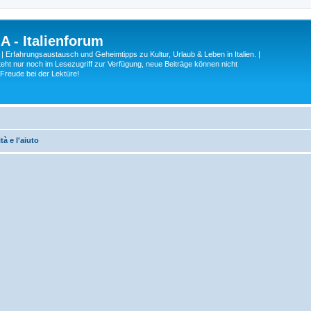
A - Italienforum
 | Erfahrungsaustausch und Geheimtipps zu Kultur, Urlaub & Leben in Italien. |
eht nur noch im Lesezugriff zur Verfügung, neue Beiträge können nicht
 Freude bei der Lektüre!
tà e l'aiuto