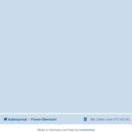
Italienportal
Foren-Übersicht
Alle Zeiten sind
UTC+02:00
Made in Germany and Italy by
smartissimo