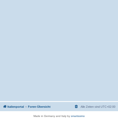
Italienportal
Foren-Übersicht
Alle Zeiten sind
UTC+02:00
Made in Germany and Italy by
smartissimo