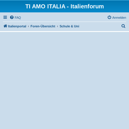
TI AMO ITALIA - Italienforum
FAQ
Anmelden
S
Italienportal
Foren-Übersicht
Schule & Uni
u
c
h
e