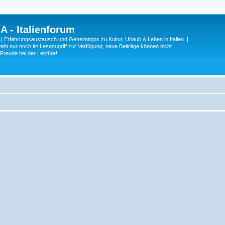
A - Italienforum
 | Erfahrungsaustausch und Geheimtipps zu Kultur, Urlaub & Leben in Italien. |
eht nur noch im Lesezugriff zur Verfügung, neue Beiträge können nicht
 Freude bei der Lektüre!