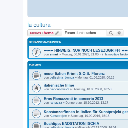
la cultura
Suche
Erw
Neues Thema
BEKANNTMACHUNGEN
➽➽➽ HINWEIS: NUR NOCH LESEZUGRIFF! ➽➽➽ E
von
smart
»
Montag, 30.01.2023, 21:00
» in
la novità e l'aiuto
THEMEN
neuer Italien-Krimi: S.O.S. Florenz
von
bellissima_bionda
»
Montag, 01.06.2020, 00:13
italienische filme
von
biancaneve79
»
Dienstag, 18.03.2008, 10:58
Eros Ramazzotti in concerto 2013
von
ramazza
»
Donnerstag, 18.10.2012, 13:17
Konstanzer/innen in Italien für Kunstprojekt ge
von
Kunstprojekt
»
Samstag, 10.09.2016, 15:16
Buchtipp: ENDSTATION ISCHIA
von
bellissima_bionda
»
Mittwoch, 02.12.2009, 16:01