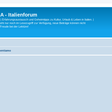
A - Italienforum
 | Erfahrungsaustausch und Geheimtipps zu Kultur, Urlaub & Leben in Italien. |
eht nur noch im Lesezugriff zur Verfügung, neue Beiträge können nicht
 Freude bei der Lektüre!
sentiamo