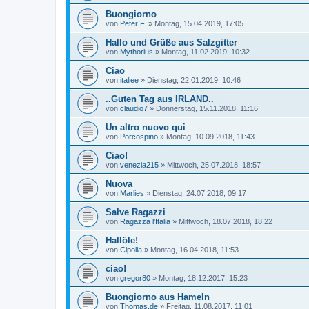
Buongiorno
von
Peter F.
»
Montag, 15.04.2019, 17:05
Hallo und Grüße aus Salzgitter
von
Mythorius
»
Montag, 11.02.2019, 10:32
Ciao
von
italiee
»
Dienstag, 22.01.2019, 10:46
..Guten Tag aus IRLAND..
von
claudio7
»
Donnerstag, 15.11.2018, 11:16
Un altro nuovo qui
von
Porcospino
»
Montag, 10.09.2018, 11:43
Ciao!
von
venezia215
»
Mittwoch, 25.07.2018, 18:57
Nuova
von
Marlies
»
Dienstag, 24.07.2018, 09:17
Salve Ragazzi
von
Ragazza l'Italia
»
Mittwoch, 18.07.2018, 18:22
Hallöle!
von
Cipolla
»
Montag, 16.04.2018, 11:53
ciao!
von
gregor80
»
Montag, 18.12.2017, 15:23
Buongiorno aus Hameln
von
Thomas.de
»
Freitag, 11.08.2017, 11:01