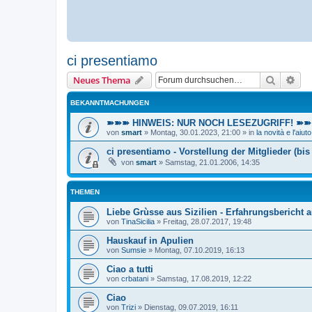
ci presentiamo
Suche
Erw
Neues Thema
BEKANNTMACHUNGEN
➽➽➽ HINWEIS: NUR NOCH LESEZUGRIFF! ➽➽➽ E
von
smart
»
Montag, 30.01.2023, 21:00
» in
la novità e l'aiuto
ci presentiamo - Vorstellung der Mitglieder (bis
von
smart
»
Samstag, 21.01.2006, 14:35
THEMEN
Liebe Grùsse aus Sizilien - Erfahrungsbericht
von
TinaSicilia
»
Freitag, 28.07.2017, 19:48
Hauskauf in Apulien
von
Sumsie
»
Montag, 07.10.2019, 16:13
Ciao a tutti
von
crbatani
»
Samstag, 17.08.2019, 12:22
Ciao
von
Trizi
»
Dienstag, 09.07.2019, 16:11