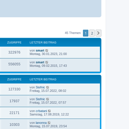
1
2
Nächste
45 Themen
ZUGRIFFE
LETZTER BEITRAG
L
von
smart
Z
322976
e
Montag, 30.01.2023, 21:00
t
u
z
L
von
smart
Z
556055
t
e
Montag, 09.02.2015, 17:43
g
e
t
r
u
z
r
B
t
e
g
e
ZUGRIFFE
LETZTER BEITRAG
i
i
r
t
r
B
L
von
Stefnic
r
Z
127330
f
e
e
Freitag, 15.07.2022, 08:02
a
i
i
t
g
u
t
f
z
L
von
Stefnic
r
Z
17937
t
f
e
Freitag, 15.07.2022, 07:57
a
g
e
e
t
g
r
u
f
z
L
von
crbatani
r
B
Z
22171
t
e
Samstag, 17.08.2019, 12:22
e
g
e
e
t
i
i
r
u
z
t
L
von
lanonna
r
B
Z
10303
t
r
e
f
Montag, 15.07.2019, 23:54
e
g
e
a