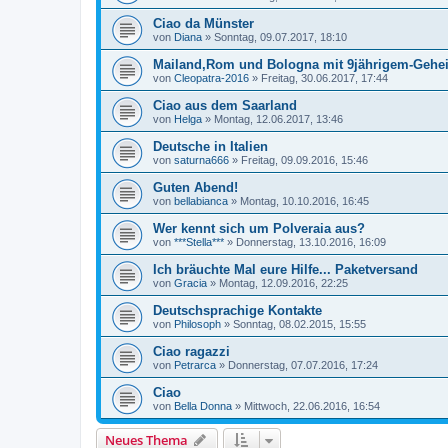
Ciao da Münster
von
Diana
»
Sonntag, 09.07.2017, 18:10
Mailand,Rom und Bologna mit 9jährigem-Gehe
von
Cleopatra-2016
»
Freitag, 30.06.2017, 17:44
Ciao aus dem Saarland
von
Helga
»
Montag, 12.06.2017, 13:46
Deutsche in Italien
von
saturna666
»
Freitag, 09.09.2016, 15:46
Guten Abend!
von
bellabianca
»
Montag, 10.10.2016, 16:45
Wer kennt sich um Polveraia aus?
von
***Stella***
»
Donnerstag, 13.10.2016, 16:09
Ich bräuchte Mal eure Hilfe... Paketversand
von
Gracia
»
Montag, 12.09.2016, 22:25
Deutschsprachige Kontakte
von
Philosoph
»
Sonntag, 08.02.2015, 15:55
Ciao ragazzi
von
Petrarca
»
Donnerstag, 07.07.2016, 17:24
Ciao
von
Bella Donna
»
Mittwoch, 22.06.2016, 16:54
Neues Thema