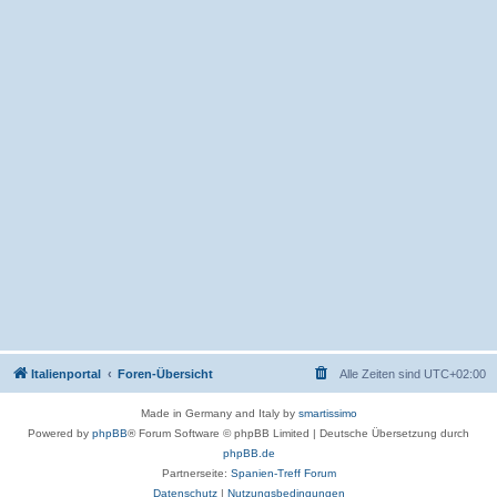
Italienportal
Foren-Übersicht
Alle Zeiten sind
UTC+02:00
Made in Germany and Italy by
smartissimo
Powered by
phpBB
® Forum Software © phpBB Limited
|
Deutsche Übersetzung durch
phpBB.de
Partnerseite:
Spanien-Treff Forum
Datenschutz
|
Nutzungsbedingungen