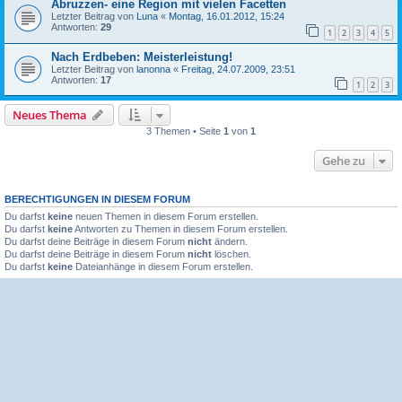
Abruzzen- eine Region mit vielen Facetten
Letzter Beitrag von
Luna
«
Montag, 16.01.2012, 15:24
Antworten:
29
1
2
3
4
5
Nach Erdbeben: Meisterleistung!
Letzter Beitrag von
lanonna
«
Freitag, 24.07.2009, 23:51
Antworten:
17
1
2
3
Neues Thema
3 Themen • Seite
1
von
1
Gehe zu
BERECHTIGUNGEN IN DIESEM FORUM
Du darfst
keine
neuen Themen in diesem Forum erstellen.
Du darfst
keine
Antworten zu Themen in diesem Forum erstellen.
Du darfst deine Beiträge in diesem Forum
nicht
ändern.
Du darfst deine Beiträge in diesem Forum
nicht
löschen.
Du darfst
keine
Dateianhänge in diesem Forum erstellen.