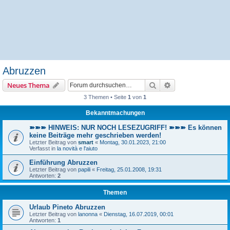
Abruzzen
Suche
Erweiterte Suche
Neues Thema
3 Themen • Seite
1
von
1
Bekanntmachungen
➽➽➽ HINWEIS: NUR NOCH LESEZUGRIFF! ➽➽➽ Es können
keine Beiträge mehr geschrieben werden!
Letzter Beitrag von
smart
«
Montag, 30.01.2023, 21:00
Verfasst in
la novità e l'aiuto
Einführung Abruzzen
Letzter Beitrag von
papili
«
Freitag, 25.01.2008, 19:31
Antworten:
2
Themen
Urlaub Pineto Abruzzen
Letzter Beitrag von
lanonna
«
Dienstag, 16.07.2019, 00:01
Antworten:
1