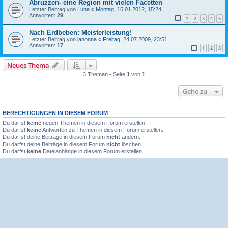
Abruzzen- eine Region mit vielen Facetten
Letzter Beitrag von
Luna
«
Montag, 16.01.2012, 15:24
Antworten:
29
1
2
3
4
5
Nach Erdbeben: Meisterleistung!
Letzter Beitrag von
lanonna
«
Freitag, 24.07.2009, 23:51
Antworten:
17
1
2
3
Neues Thema
3 Themen • Seite
1
von
1
Gehe zu
BERECHTIGUNGEN IN DIESEM FORUM
Du darfst
keine
neuen Themen in diesem Forum erstellen.
Du darfst
keine
Antworten zu Themen in diesem Forum erstellen.
Du darfst deine Beiträge in diesem Forum
nicht
ändern.
Du darfst deine Beiträge in diesem Forum
nicht
löschen.
Du darfst
keine
Dateianhänge in diesem Forum erstellen.