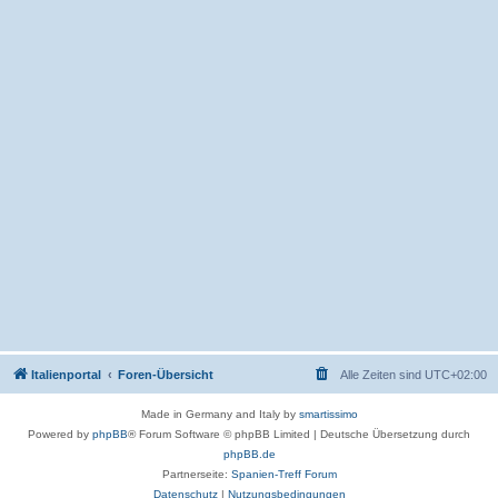
Italienportal
Foren-Übersicht
Alle Zeiten sind
UTC+02:00
Made in Germany and Italy by
smartissimo
Powered by
phpBB
® Forum Software © phpBB Limited
|
Deutsche Übersetzung durch
phpBB.de
Partnerseite:
Spanien-Treff Forum
Datenschutz
|
Nutzungsbedingungen