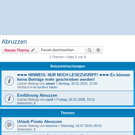
Abruzzen
Suche
Erweiterte Suche
Neues Thema
3 Themen • Seite
1
von
1
Bekanntmachungen
➽➽➽ HINWEIS: NUR NOCH LESEZUGRIFF! ➽➽➽ Es können
keine Beiträge mehr geschrieben werden!
Letzter Beitrag von
smart
«
Montag, 30.01.2023, 21:00
Verfasst in
la novità e l'aiuto
Einführung Abruzzen
Letzter Beitrag von
papili
«
Freitag, 25.01.2008, 19:31
Antworten:
2
Themen
Urlaub Pineto Abruzzen
Letzter Beitrag von
lanonna
«
Dienstag, 16.07.2019, 00:01
Antworten:
1