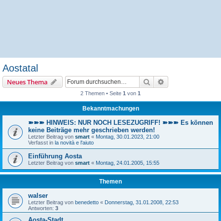
Aostatal
Suche
Erweiterte Suche
Neues Thema
2 Themen • Seite
1
von
1
Bekanntmachungen
➽➽➽ HINWEIS: NUR NOCH LESEZUGRIFF! ➽➽➽ Es können
keine Beiträge mehr geschrieben werden!
Letzter Beitrag von
smart
«
Montag, 30.01.2023, 21:00
Verfasst in
la novità e l'aiuto
Einführung Aosta
Letzter Beitrag von
smart
«
Montag, 24.01.2005, 15:55
Themen
walser
Letzter Beitrag von
benedetto
«
Donnerstag, 31.01.2008, 22:53
Antworten:
3
Aosta-Stadt