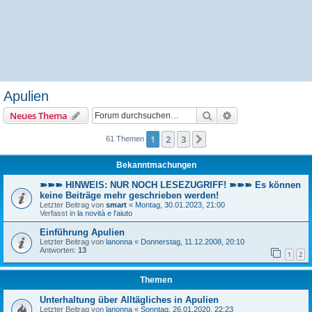
Apulien
Suche
Erweiterte Suche
Neues Thema
1
2
3
Nächste
61 Themen
Bekanntmachungen
➽➽➽ HINWEIS: NUR NOCH LESEZUGRIFF! ➽➽➽ Es können
keine Beiträge mehr geschrieben werden!
Letzter Beitrag von
smart
«
Montag, 30.01.2023, 21:00
Verfasst in
la novità e l'aiuto
Einführung Apulien
Letzter Beitrag von
lanonna
«
Donnerstag, 11.12.2008, 20:10
Antworten:
13
1
2
Themen
Unterhaltung über Alltägliches in Apulien
Letzter Beitrag von
lanonna
«
Sonntag, 26.01.2020, 22:23