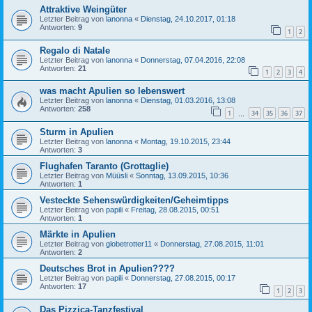
Attraktive Weingüter
Letzter Beitrag von
lanonna
«
Dienstag, 24.10.2017, 01:18
Antworten:
9
1
2
Regalo di Natale
Letzter Beitrag von
lanonna
«
Donnerstag, 07.04.2016, 22:08
Antworten:
21
1
2
3
4
was macht Apulien so lebenswert
Letzter Beitrag von
lanonna
«
Dienstag, 01.03.2016, 13:08
Antworten:
258
1
34
35
36
37
…
Sturm in Apulien
Letzter Beitrag von
lanonna
«
Montag, 19.10.2015, 23:44
Antworten:
3
Flughafen Taranto (Grottaglie)
Letzter Beitrag von
Müüsli
«
Sonntag, 13.09.2015, 10:36
Antworten:
1
Vesteckte Sehenswürdigkeiten/Geheimtipps
Letzter Beitrag von
papili
«
Freitag, 28.08.2015, 00:51
Antworten:
1
Märkte in Apulien
Letzter Beitrag von
globetrotter11
«
Donnerstag, 27.08.2015, 11:01
Antworten:
2
Deutsches Brot in Apulien????
Letzter Beitrag von
papili
«
Donnerstag, 27.08.2015, 00:17
Antworten:
17
1
2
3
Das Pizzica-Tanzfestival