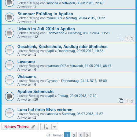
Letzter Beitrag von
lanonna
«
Mittwoch, 05.08.2015, 22:43
Antworten:
1
Stummer Frühling in Apulien
Letzter Beitrag von
manu1909
«
Montag, 20.04.2015, 11:22
Antworten:
4
Urlaub im Juli 2014 in Apulien
Letzter Beitrag von
ErichVienna
«
Dienstag, 08.07.2014, 13:29
Antworten:
12
1
2
Geschenk, Kochschule, Ausflug oder ähnliches
Letzter Beitrag von
papili
«
Donnerstag, 29.05.2014, 19:58
Antworten:
1
Leverano
Letzter Beitrag von
starmann007
«
Mittwoch, 14.05.2014, 08:47
Antworten:
6
Webcams
Letzter Beitrag von
Cyrano
«
Donnerstag, 21.11.2013, 15:00
Antworten:
6
Apulien-Sehnsucht
Letzter Beitrag von
papili
«
Freitag, 20.09.2013, 17:12
Antworten:
10
1
2
Luna hat ihren Elvis verloren
Letzter Beitrag von
lanonna
«
Samstag, 06.07.2013, 11:57
Antworten:
1
Neues Thema
1
2
3
Nächste
61 Themen