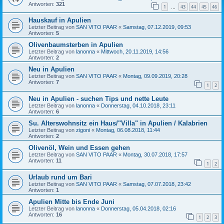
Antworten:
321
1
43
44
45
46
…
Hauskauf in Apulien
Letzter Beitrag von
SAN VITO PAAR
«
Samstag, 07.12.2019, 09:53
Antworten:
5
Olivenbaumsterben in Apulien
Letzter Beitrag von
lanonna
«
Mittwoch, 20.11.2019, 14:56
Antworten:
2
Neu in Apulien
Letzter Beitrag von
SAN VITO PAAR
«
Montag, 09.09.2019, 20:28
Antworten:
7
1
2
Neu in Apulien - suchen Tips und nette Leute
Letzter Beitrag von
lanonna
«
Donnerstag, 04.10.2018, 23:11
Antworten:
6
Su. Alterswohnsitz ein Haus/"Villa" in Apulien / Kalabrien
Letzter Beitrag von
zigoni
«
Montag, 06.08.2018, 11:44
Antworten:
2
Olivenöl, Wein und Essen gehen
Letzter Beitrag von
SAN VITO PAAR
«
Montag, 30.07.2018, 17:57
Antworten:
11
1
2
Urlaub rund um Bari
Letzter Beitrag von
SAN VITO PAAR
«
Samstag, 07.07.2018, 23:42
Antworten:
1
Apulien Mitte bis Ende Juni
Letzter Beitrag von
lanonna
«
Donnerstag, 05.04.2018, 02:16
Antworten:
16
1
2
3