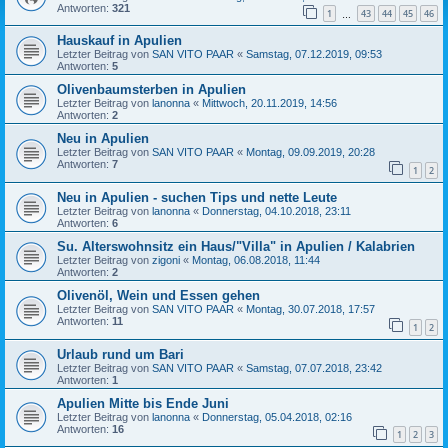
Antworten:
321
1
43
44
45
46
…
Hauskauf in Apulien
Letzter Beitrag von
SAN VITO PAAR
«
Samstag, 07.12.2019, 09:53
Antworten:
5
Olivenbaumsterben in Apulien
Letzter Beitrag von
lanonna
«
Mittwoch, 20.11.2019, 14:56
Antworten:
2
Neu in Apulien
Letzter Beitrag von
SAN VITO PAAR
«
Montag, 09.09.2019, 20:28
Antworten:
7
1
2
Neu in Apulien - suchen Tips und nette Leute
Letzter Beitrag von
lanonna
«
Donnerstag, 04.10.2018, 23:11
Antworten:
6
Su. Alterswohnsitz ein Haus/"Villa" in Apulien / Kalabrien
Letzter Beitrag von
zigoni
«
Montag, 06.08.2018, 11:44
Antworten:
2
Olivenöl, Wein und Essen gehen
Letzter Beitrag von
SAN VITO PAAR
«
Montag, 30.07.2018, 17:57
Antworten:
11
1
2
Urlaub rund um Bari
Letzter Beitrag von
SAN VITO PAAR
«
Samstag, 07.07.2018, 23:42
Antworten:
1
Apulien Mitte bis Ende Juni
Letzter Beitrag von
lanonna
«
Donnerstag, 05.04.2018, 02:16
Antworten:
16
1
2
3