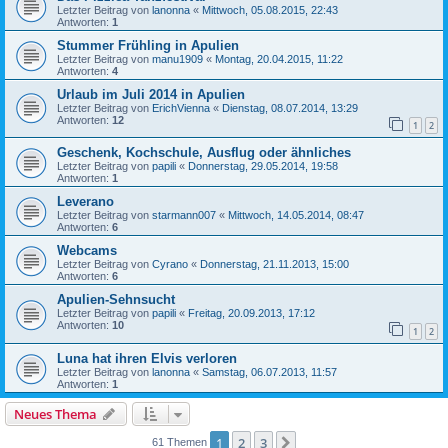
Letzter Beitrag von
lanonna
«
Mittwoch, 05.08.2015, 22:43
Antworten:
1
Stummer Frühling in Apulien
Letzter Beitrag von
manu1909
«
Montag, 20.04.2015, 11:22
Antworten:
4
Urlaub im Juli 2014 in Apulien
Letzter Beitrag von
ErichVienna
«
Dienstag, 08.07.2014, 13:29
Antworten:
12
1
2
Geschenk, Kochschule, Ausflug oder ähnliches
Letzter Beitrag von
papili
«
Donnerstag, 29.05.2014, 19:58
Antworten:
1
Leverano
Letzter Beitrag von
starmann007
«
Mittwoch, 14.05.2014, 08:47
Antworten:
6
Webcams
Letzter Beitrag von
Cyrano
«
Donnerstag, 21.11.2013, 15:00
Antworten:
6
Apulien-Sehnsucht
Letzter Beitrag von
papili
«
Freitag, 20.09.2013, 17:12
Antworten:
10
1
2
Luna hat ihren Elvis verloren
Letzter Beitrag von
lanonna
«
Samstag, 06.07.2013, 11:57
Antworten:
1
Neues Thema
1
2
3
Nächste
61 Themen