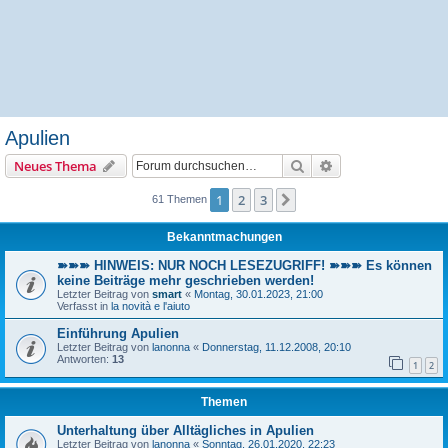
Apulien
Suche
Erweiterte Suche
Neues Thema
1
2
3
Nächste
61 Themen
Bekanntmachungen
➽➽➽ HINWEIS: NUR NOCH LESEZUGRIFF! ➽➽➽ Es können
keine Beiträge mehr geschrieben werden!
Letzter Beitrag von
smart
«
Montag, 30.01.2023, 21:00
Verfasst in
la novità e l'aiuto
Einführung Apulien
Letzter Beitrag von
lanonna
«
Donnerstag, 11.12.2008, 20:10
Antworten:
13
1
2
Themen
Unterhaltung über Alltägliches in Apulien
Letzter Beitrag von
lanonna
«
Sonntag, 26.01.2020, 22:23