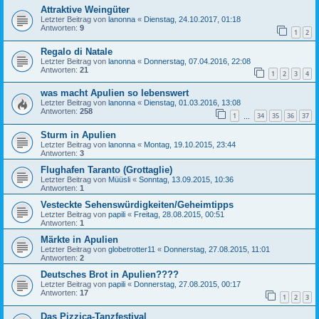
Attraktive Weingüter
Letzter Beitrag von
lanonna
«
Dienstag, 24.10.2017, 01:18
Antworten:
9
1
2
Regalo di Natale
Letzter Beitrag von
lanonna
«
Donnerstag, 07.04.2016, 22:08
Antworten:
21
1
2
3
4
was macht Apulien so lebenswert
Letzter Beitrag von
lanonna
«
Dienstag, 01.03.2016, 13:08
Antworten:
258
1
34
35
36
37
…
Sturm in Apulien
Letzter Beitrag von
lanonna
«
Montag, 19.10.2015, 23:44
Antworten:
3
Flughafen Taranto (Grottaglie)
Letzter Beitrag von
Müüsli
«
Sonntag, 13.09.2015, 10:36
Antworten:
1
Vesteckte Sehenswürdigkeiten/Geheimtipps
Letzter Beitrag von
papili
«
Freitag, 28.08.2015, 00:51
Antworten:
1
Märkte in Apulien
Letzter Beitrag von
globetrotter11
«
Donnerstag, 27.08.2015, 11:01
Antworten:
2
Deutsches Brot in Apulien????
Letzter Beitrag von
papili
«
Donnerstag, 27.08.2015, 00:17
Antworten:
17
1
2
3
Das Pizzica-Tanzfestival