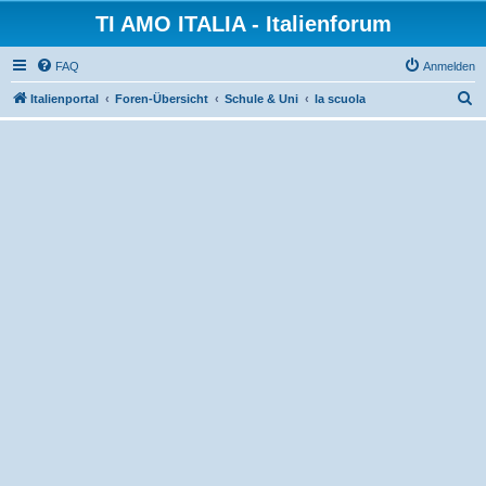
TI AMO ITALIA - Italienforum
FAQ
Anmelden
S
Italienportal
Foren-Übersicht
Schule & Uni
la scuola
u
c
h
e