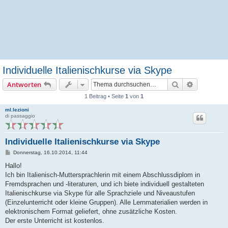
Individuelle Italienischkurse via Skype
Suche
Erweiterte
Antworten
1 Beitrag • Seite
1
von
1
ml.lezioni
di passaggio
Individuelle Italienischkurse via Skype
B
Donnerstag, 16.10.2014, 11:44
e
i
Hallo!
t
Ich bin Italienisch-Muttersprachlerin mit einem Abschlussdiplom in
r
a
Fremdsprachen und -literaturen, und ich biete individuell gestalteten
g
Italienischkurse via Skype für alle Sprachziele und Niveaustufen
(Einzelunterricht oder kleine Gruppen). Alle Lernmaterialien werden in
elektronischem Format geliefert, ohne zusätzliche Kosten.
Der erste Unterricht ist kostenlos.