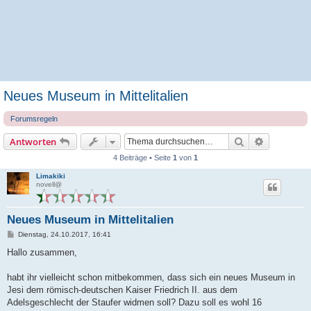
Neues Museum in Mittelitalien
Forumsregeln
Suche
Erweiterte
Antworten
4 Beiträge • Seite
1
von
1
Limakiki
novell@
Neues Museum in Mittelitalien
B
Dienstag, 24.10.2017, 16:41
e
i
Hallo zusammen,
t
r
a
habt ihr vielleicht schon mitbekommen, dass sich ein neues Museum in
g
Jesi dem römisch-deutschen Kaiser Friedrich II. aus dem
Adelsgeschlecht der Staufer widmen soll? Dazu soll es wohl 16