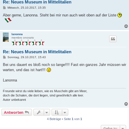
Re: Neues Museum in Mittelitalien
B
Mittwoch, 25.10.2017, 15:35
e
i
Aber gerne, Lanonna. Steht bei mir nun auch weit oben auf der Liste
t
r
a
g
lanonna
membro onorario
Re: Neues Museum in Mittelitalien
B
Sonntag, 29.10.2017, 15:43
e
i
Bei uns dauert es bloß noch so lange!!!! Fast ein ganzes Jahr müssen wir
t
warten, und das ist hart!!!
r
a
g
Lanonna
Freunde wirst du viele lieben, wie es Muscheln gibt am Meer,
doch die Schalen, die dort liegen, sind gewöhnlich alle leer.
Autor unbekannt
Antworten
4 Beiträge • Seite
1
von
1
Gehe zu