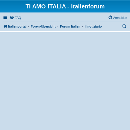
TI AMO ITALIA - Italienforum
FAQ
Anmelden
S
Italienportal
Foren-Übersicht
Forum Italien
il notiziario
u
c
h
e