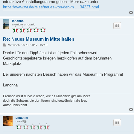
interaktive Ausstellungsräume geben...Mehr dazu unter
https://www.wr.de/reise/neues-von-den-m ... 34227.html
lanonna
membro onorario
Re: Neues Museum in Mittelitalien
B
Mittwoch, 25.10.2017, 15:13
e
i
Danke ffür den Tipp! Jesi ist auf jeden Fall sehenswert.
t
Geschichtsbegeisterte kriegen herzklopfen auf dem berühmten
r
a
Marktplatz.
g
Bei unserem nächsten Besuch haben wir das Museum im Programm!
Lanonna
Freunde wirst du viele lieben, wie es Muscheln gibt am Meer,
doch die Schalen, die dort liegen, sind gewöhnlich alle leer.
Autor unbekannt
Limakiki
novell@