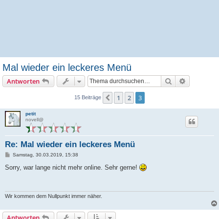
Mal wieder ein leckeres Menü
Suche
Erweiterte
Antworten
1
2
3
Vorherige
15 Beiträge
petit
novell@
Re: Mal wieder ein leckeres Menü
B
Samstag, 30.03.2019, 15:38
e
i
Sorry, war lange nicht mehr online. Sehr gerne!
t
r
a
g
Wir kommen dem Nullpunkt immer näher.
Antworten