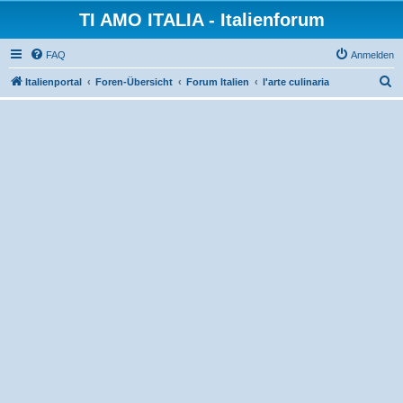
TI AMO ITALIA - Italienforum
FAQ
Anmelden
S
Italienportal
Foren-Übersicht
Forum Italien
l'arte culinaria
u
c
h
e