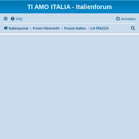
TI AMO ITALIA - Italienforum
FAQ
Anmelden
S
Italienportal
Foren-Übersicht
Forum Italien
LA PIAZZA
u
c
h
e