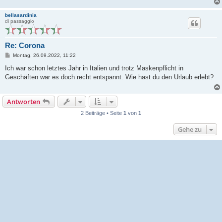
bellasardinia
di passaggio
Re: Corona
B
Montag, 26.09.2022, 11:22
e
i
Ich war schon letztes Jahr in Italien und trotz Maskenpflicht in
t
Geschäften war es doch recht entspannt. Wie hast du den Urlaub erlebt?
r
a
g
Antworten
2 Beiträge • Seite
1
von
1
Gehe zu