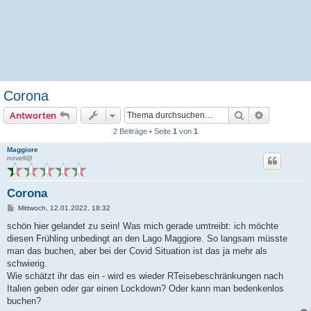
Corona
Suche
Erweiterte
Antworten
2 Beiträge • Seite
1
von
1
Maggiore
novell@
Corona
B
Mittwoch, 12.01.2022, 18:32
e
i
schön hier gelandet zu sein! Was mich gerade umtreibt: ich möchte
t
diesen Frühling unbedingt an den Lago Maggiore. So langsam müsste
r
a
man das buchen, aber bei der Covid Situation ist das ja mehr als
g
schwierig.
Wie schätzt ihr das ein - wird es wieder RTeisebeschränkungen nach
Italien geben oder gar einen Lockdown? Oder kann man bedenkenlos
buchen?