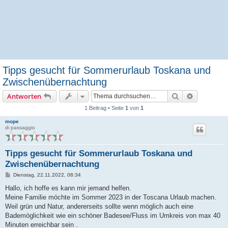
Tipps gesucht für Sommerurlaub Toskana und
Zwischenübernachtung
Suche
Erweiterte
Antworten
1 Beitrag • Seite
1
von
1
mope
di passaggio
Tipps gesucht für Sommerurlaub Toskana und
Zwischenübernachtung
B
Dienstag, 22.11.2022, 08:34
e
i
Hallo, ich hoffe es kann mir jemand helfen.
t
Meine Familie möchte im Sommer 2023 in der Toscana Urlaub machen.
r
a
Weil grün und Natur, andererseits sollte wenn möglich auch eine
g
Bademöglichkeit wie ein schöner Badesee/Fluss im Umkreis von max 40
Minuten erreichbar sein .