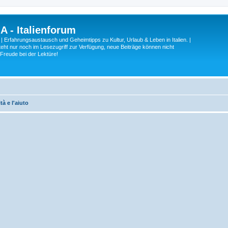
A - Italienforum
 | Erfahrungsaustausch und Geheimtipps zu Kultur, Urlaub & Leben in Italien. |
eht nur noch im Lesezugriff zur Verfügung, neue Beiträge können nicht
 Freude bei der Lektüre!
tà e l'aiuto