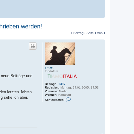
rieben werden!
1 Beitrag • Seite
1
von
1
smart
fondatore
, neue Beiträge und
Beiträge:
1397
Registriert:
Montag, 24.01.2005, 14:53
Vorname:
Martin
den letzten Jahren
Wohnort:
Hamburg
ig sehe ich aber,
K
Kontaktdaten:
o
n
t
a
k
t
d
a
t
e