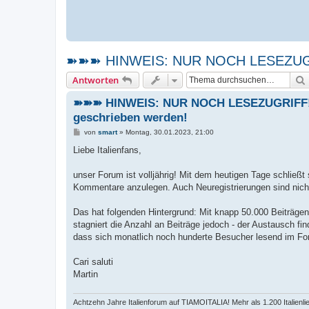
➽➽➽ HINWEIS: NUR NOCH LESEZUGRIF
Antworten
➽➽➽ HINWEIS: NUR NOCH LESEZUGRIFF! ➽
geschrieben werden!
B
von
smart
»
Montag, 30.01.2023, 21:00
e
i
Liebe Italienfans,
t
r
a
unser Forum ist volljährig! Mit dem heutigen Tage schließt
g
Kommentare anzulegen. Auch Neuregistrierungen sind nich
Das hat folgenden Hintergrund: Mit knapp 50.000 Beiträge
stagniert die Anzahl an Beiträge jedoch - der Austausch fin
dass sich monatlich noch hunderte Besucher lesend im For
Cari saluti
Martin
Achtzehn Jahre Italienforum auf TIAMOITALIA! Mehr als 1.200 Italienl