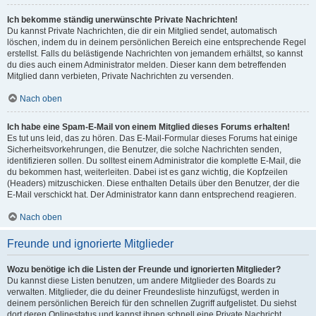
Ich bekomme ständig unerwünschte Private Nachrichten!
Du kannst Private Nachrichten, die dir ein Mitglied sendet, automatisch
löschen, indem du in deinem persönlichen Bereich eine entsprechende Regel
erstellst. Falls du belästigende Nachrichten von jemandem erhältst, so kannst
du dies auch einem Administrator melden. Dieser kann dem betreffenden
Mitglied dann verbieten, Private Nachrichten zu versenden.
Nach oben
Ich habe eine Spam-E-Mail von einem Mitglied dieses Forums erhalten!
Es tut uns leid, das zu hören. Das E-Mail-Formular dieses Forums hat einige
Sicherheitsvorkehrungen, die Benutzer, die solche Nachrichten senden,
identifizieren sollen. Du solltest einem Administrator die komplette E-Mail, die
du bekommen hast, weiterleiten. Dabei ist es ganz wichtig, die Kopfzeilen
(Headers) mitzuschicken. Diese enthalten Details über den Benutzer, der die
E-Mail verschickt hat. Der Administrator kann dann entsprechend reagieren.
Nach oben
Freunde und ignorierte Mitglieder
Wozu benötige ich die Listen der Freunde und ignorierten Mitglieder?
Du kannst diese Listen benutzen, um andere Mitglieder des Boards zu
verwalten. Mitglieder, die du deiner Freundesliste hinzufügst, werden in
deinem persönlichen Bereich für den schnellen Zugriff aufgelistet. Du siehst
dort deren Onlinestatus und kannst ihnen schnell eine Private Nachricht