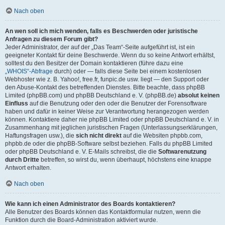
Nach oben
An wen soll ich mich wenden, falls es Beschwerden oder juristische
Anfragen zu diesem Forum gibt?
Jeder Administrator, der auf der „Das Team“-Seite aufgeführt ist, ist ein
geeigneter Kontakt für deine Beschwerde. Wenn du so keine Antwort erhältst,
solltest du den Besitzer der Domain kontaktieren (führe dazu eine
„WHOIS“-Abfrage
durch) oder — falls diese Seite bei einem kostenlosen
Webhoster wie z. B. Yahoo!, free.fr, funpic.de usw. liegt — den Support oder
den Abuse-Kontakt des betreffenden Dienstes. Bitte beachte, dass phpBB
Limited (phpBB.com) und phpBB Deutschland e. V. (phpBB.de)
absolut keinen
Einfluss
auf die Benutzung oder den oder die Benutzer der Forensoftware
haben und dafür in keiner Weise zur Verantwortung herangezogen werden
können. Kontaktiere daher nie phpBB Limited oder phpBB Deutschland e. V. in
Zusammenhang mit jeglichen juristischen Fragen (Unterlassungserklärungen,
Haftungsfragen usw.), die
sich nicht direkt
auf die Websiten phpbb.com,
phpbb.de oder die phpBB-Software selbst beziehen. Falls du phpBB Limited
oder phpBB Deutschland e. V. E-Mails schreibst, die die
Softwarenutzung
durch Dritte
betreffen, so wirst du, wenn überhaupt, höchstens eine knappe
Antwort erhalten.
Nach oben
Wie kann ich einen Administrator des Boards kontaktieren?
Alle Benutzer des Boards können das Kontaktformular nutzen, wenn die
Funktion durch die Board-Administration aktiviert wurde.