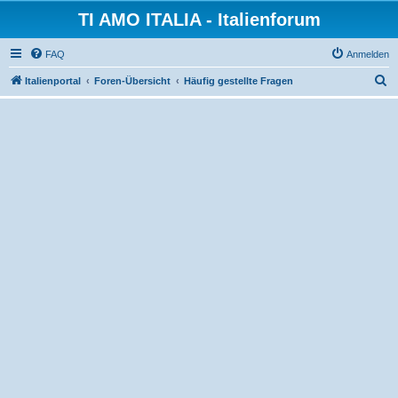
TI AMO ITALIA - Italienforum
FAQ
Anmelden
S
Italienportal
Foren-Übersicht
Häufig gestellte Fragen
u
c
h
e