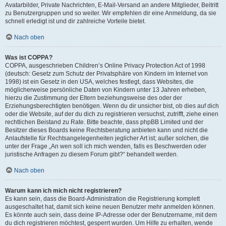
Avatarbilder, Private Nachrichten, E-Mail-Versand an andere Mitglieder, Beitritt
zu Benutzergruppen und so weiter. Wir empfehlen dir eine Anmeldung, da sie
schnell erledigt ist und dir zahlreiche Vorteile bietet.
Nach oben
Was ist COPPA?
COPPA, ausgeschrieben Children’s Online Privacy Protection Act of 1998
(deutsch: Gesetz zum Schutz der Privatsphäre von Kindern im Internet von
1998) ist ein Gesetz in den USA, welches festlegt, dass Websites, die
möglicherweise persönliche Daten von Kindern unter 13 Jahren erheben,
hierzu die Zustimmung der Eltern beziehungsweise des oder der
Erziehungsberechtigten benötigen. Wenn du dir unsicher bist, ob dies auf dich
oder die Website, auf der du dich zu registrieren versuchst, zutrifft, ziehe einen
rechtlichen Beistand zu Rate. Bitte beachte, dass phpBB Limited und der
Besitzer dieses Boards keine Rechtsberatung anbieten kann und nicht die
Anlaufstelle für Rechtsangelegenheiten jeglicher Art ist; außer solchen, die
unter der Frage „An wen soll ich mich wenden, falls es Beschwerden oder
juristische Anfragen zu diesem Forum gibt?“ behandelt werden.
Nach oben
Warum kann ich mich nicht registrieren?
Es kann sein, dass die Board-Administration die Registrierung komplett
ausgeschaltet hat, damit sich keine neuen Benutzer mehr anmelden können.
Es könnte auch sein, dass deine IP-Adresse oder der Benutzername, mit dem
du dich registrieren möchtest, gesperrt wurden. Um Hilfe zu erhalten, wende