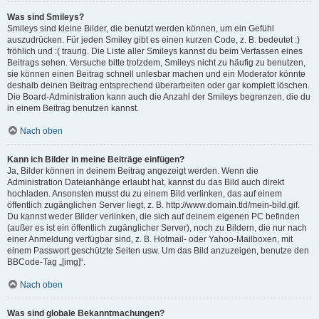
Was sind Smileys?
Smileys sind kleine Bilder, die benutzt werden können, um ein Gefühl
auszudrücken. Für jeden Smiley gibt es einen kurzen Code, z. B. bedeutet :)
fröhlich und :( traurig. Die Liste aller Smileys kannst du beim Verfassen eines
Beitrags sehen. Versuche bitte trotzdem, Smileys nicht zu häufig zu benutzen,
sie können einen Beitrag schnell unlesbar machen und ein Moderator könnte
deshalb deinen Beitrag entsprechend überarbeiten oder gar komplett löschen.
Die Board-Administration kann auch die Anzahl der Smileys begrenzen, die du
in einem Beitrag benutzen kannst.
Nach oben
Kann ich Bilder in meine Beiträge einfügen?
Ja, Bilder können in deinem Beitrag angezeigt werden. Wenn die
Administration Dateianhänge erlaubt hat, kannst du das Bild auch direkt
hochladen. Ansonsten musst du zu einem Bild verlinken, das auf einem
öffentlich zugänglichen Server liegt, z. B. http://www.domain.tld/mein-bild.gif.
Du kannst weder Bilder verlinken, die sich auf deinem eigenen PC befinden
(außer es ist ein öffentlich zugänglicher Server), noch zu Bildern, die nur nach
einer Anmeldung verfügbar sind, z. B. Hotmail- oder Yahoo-Mailboxen, mit
einem Passwort geschützte Seiten usw. Um das Bild anzuzeigen, benutze den
BBCode-Tag „[img]“.
Nach oben
Was sind globale Bekanntmachungen?