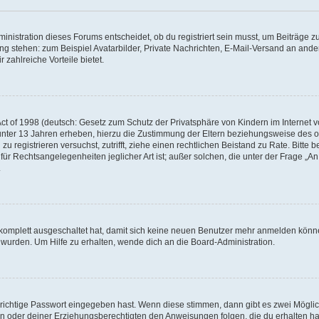
istration dieses Forums entscheidet, ob du registriert sein musst, um Beiträge zu s
ung stehen: zum Beispiel Avatarbilder, Private Nachrichten, E-Mail-Versand an ander
 zahlreiche Vorteile bietet.
t of 1998 (deutsch: Gesetz zum Schutz der Privatsphäre von Kindern im Internet vo
unter 13 Jahren erheben, hierzu die Zustimmung der Eltern beziehungsweise des o
h zu registrieren versuchst, zutrifft, ziehe einen rechtlichen Beistand zu Rate. Bit
für Rechtsangelegenheiten jeglicher Art ist; außer solchen, die unter der Frage „
.
g komplett ausgeschaltet hat, damit sich keine neuen Benutzer mehr anmelden könn
 wurden. Um Hilfe zu erhalten, wende dich an die Board-Administration.
 richtige Passwort eingegeben hast. Wenn diese stimmen, dann gibt es zwei Mögl
tern oder deiner Erziehungsberechtigten den Anweisungen folgen, die du erhalten ha