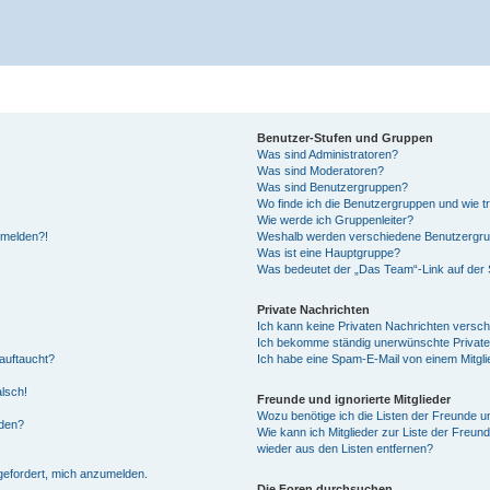
Benutzer-Stufen und Gruppen
Was sind Administratoren?
Was sind Moderatoren?
Was sind Benutzergruppen?
Wo finde ich die Benutzergruppen und wie tr
Wie werde ich Gruppenleiter?
anmelden?!
Weshalb werden verschiedene Benutzergrupp
Was ist eine Hauptgruppe?
Was bedeutet der „Das Team“-Link auf der S
Private Nachrichten
Ich kann keine Privaten Nachrichten versch
Ich bekomme ständig unerwünschte Private
auftaucht?
Ich habe eine Spam-E-Mail von einem Mitgli
alsch!
Freunde und ignorierte Mitglieder
Wozu benötige ich die Listen der Freunde un
rden?
Wie kann ich Mitglieder zur Liste der Freund
wieder aus den Listen entfernen?
fgefordert, mich anzumelden.
Die Foren durchsuchen