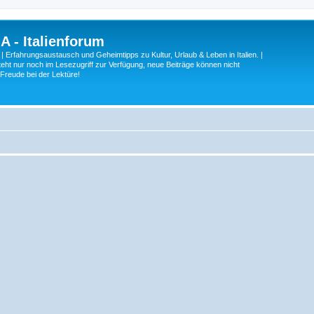
A - Italienforum
 | Erfahrungsaustausch und Geheimtipps zu Kultur, Urlaub & Leben in Italien. |
eht nur noch im Lesezugriff zur Verfügung, neue Beiträge können nicht
 Freude bei der Lektüre!