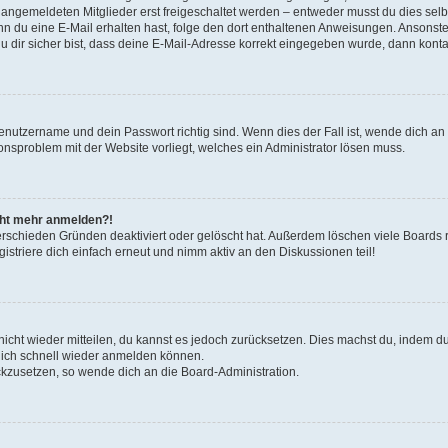
u angemeldeten Mitglieder erst freigeschaltet werden – entweder musst du dies selbs
. Wenn du eine E-Mail erhalten hast, folge den dort enthaltenen Anweisungen. Ansons
 dir sicher bist, dass deine E-Mail-Adresse korrekt eingegeben wurde, dann kontak
Benutzername und dein Passwort richtig sind. Wenn dies der Fall ist, wende dich a
ionsproblem mit der Website vorliegt, welches ein Administrator lösen muss.
icht mehr anmelden?!
erschieden Gründen deaktiviert oder gelöscht hat. Außerdem löschen viele Boards r
triere dich einfach erneut und nimm aktiv an den Diskussionen teil!
 nicht wieder mitteilen, du kannst es jedoch zurücksetzen. Dies machst du, indem 
 dich schnell wieder anmelden können.
ückzusetzen, so wende dich an die Board-Administration.