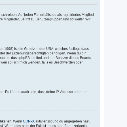
chreiben. Auf jeden Fall erhältst du als registriertes Mitglied
e Mitglieder, Beitritt zu Benutzergruppen und so weiter. Wir
n 1998) ist ein Gesetz in den USA, welches festlegt, dass
der der Erziehungsberechtigten benötigen. Wenn du dir
te beachte, dass phpBB Limited und der Besitzer dieses Boards
An wen soll ich mich wenden, falls es Beschwerden oder
en. Es könnte auch sein, dass deine IP-Adresse oder der
ichkeiten. Wenn
COPPA
aktiviert ist und du angegeben hast,
st. Wenn dies nicht der Fall ist, muss dein Benutzerkonto