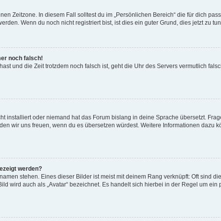
en Zeitzone. In diesem Fall solltest du im „Persönlichen Bereich“ die für dich passe
den. Wenn du noch nicht registriert bist, ist dies ein guter Grund, dies jetzt zu tun
mer noch falsch!
t hast und die Zeit trotzdem noch falsch ist, geht die Uhr des Servers vermutlich fal
t installiert oder niemand hat das Forum bislang in deine Sprache übersetzt. Frag
, würden wir uns freuen, wenn du es übersetzen würdest. Weitere Informationen dazu
gezeigt werden?
amen stehen. Eines dieser Bilder ist meist mit deinem Rang verknüpft: Oft sind di
ld wird auch als „Avatar“ bezeichnet. Es handelt sich hierbei in der Regel um ein