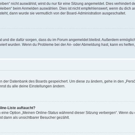
en“ nicht auswählst, wirst du nur für eine Sitzung angemeldet. Dies verhindert 
leiben“ beim Anmelden auswählen. Dies ist nicht empfehlenswert, wenn du dich an
 steht, dann wurde sie vermutlich von der Board-Administration ausgeschaltet.
 hat und die dafür sorgen, dass du im Forum angemeldet bleibst. Außerdem ermögli
tiviert wurden. Wenn du Probleme bei der An- oder Abmeldung hast, kann es helfen
n in der Datenbank des Boards gespeichert. Um diese zu ändern, gehe in den „Persö
nst du alle deine Einstellungen ändern.
ine-Liste auftaucht?
n eine Option „Meinen Online-Status während dieser Sitzung verbergen“. Wenn du d
st dann als unsichtbarer Besucher gezählt.