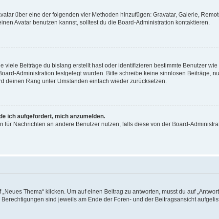
 Avatar über eine der folgenden vier Methoden hinzufügen: Gravatar, Galerie, Rem
en Avatar benutzen kannst, solltest du die Board-Administration kontaktieren.
viele Beiträge du bislang erstellt hast oder identifizieren bestimmte Benutzer w
 Board-Administration festgelegt wurden. Bitte schreibe keine sinnlosen Beiträge
wird deinen Rang unter Umständen einfach wieder zurücksetzen.
rde ich aufgefordert, mich anzumelden.
ion für Nachrichten an andere Benutzer nutzen, falls diese von der Board-Administ
„Neues Thema“ klicken. Um auf einen Beitrag zu antworten, musst du auf „Antworte
e Berechtigungen sind jeweils am Ende der Foren- und der Beitragsansicht aufgeliste