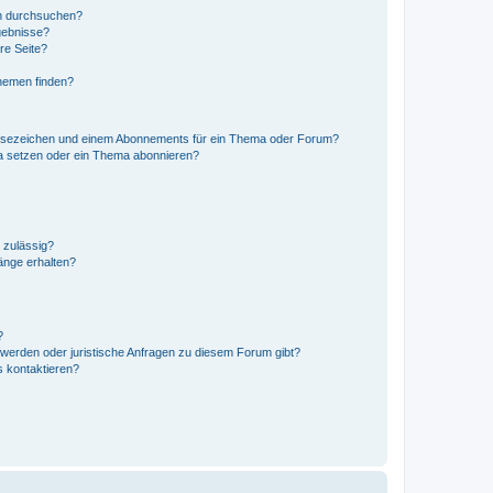
en durchsuchen?
gebnisse?
re Seite?
hemen finden?
esezeichen und einem Abonnements für ein Thema oder Forum?
a setzen oder ein Thema abonnieren?
 zulässig?
hänge erhalten?
?
hwerden oder juristische Anfragen zu diesem Forum gibt?
s kontaktieren?